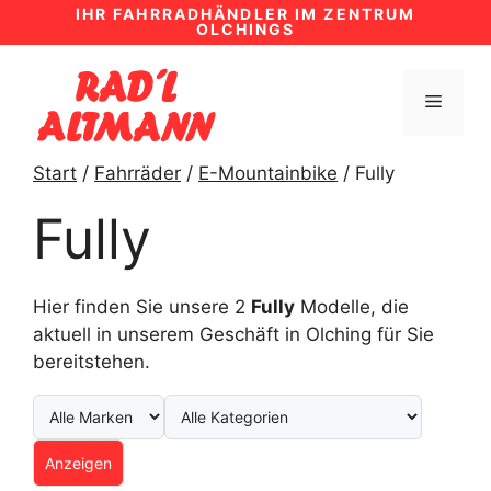
Zum
IHR FAHRRADHÄNDLER IM ZENTRUM
OLCHINGS
Inhalt
springen
MENÜ
Start
/
Fahrräder
/
E-Mountainbike
/ Fully
Fully
Hier finden Sie unsere 2
Fully
Modelle, die
aktuell in unserem Geschäft in Olching für Sie
bereitstehen.
Anzeigen