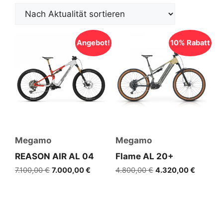
Angebot!
10% Rabatt
Megamo
Megamo
REASON AIR AL 04
Flame AL 20+
Ursprünglicher
Aktueller
Ursprünglicher
Aktuelle
7.100,00
€
7.000,00
€
4.800,00
€
4.320,00
€
Preis
Preis
Preis
Preis
war:
ist:
war:
ist:
7.100,00 €
7.000,00 €.
4.800,00 €
4.320,0