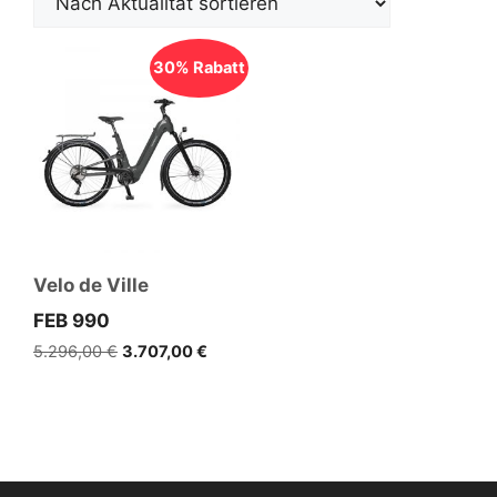
30% Rabatt
Velo de Ville
FEB 990
Ursprünglicher
Aktueller
5.296,00
€
3.707,00
€
Preis
Preis
war:
ist:
5.296,00 €
3.707,00 €.