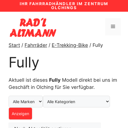
Zum
IHR FAHRRADHÄNDLER IM ZENTRUM
OLCHINGS
Inhalt
springen
MENÜ
Start
/
Fahrräder
/
E-Trekking-Bike
/ Fully
Fully
Aktuell ist dieses
Fully
Modell direkt bei uns im
Geschäft in Olching für Sie verfügbar.
Anzeigen