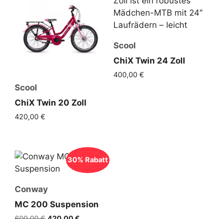
Scool
ChiX Twin 24 Zoll
400,00
€
Scool
ChiX Twin 20 Zoll
420,00
€
30% Rabatt
Conway
MC 200 Suspension
Ursprünglicher
Aktueller
600,00
€
420,00
€