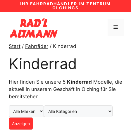
Zum
IHR FAHRRADHÄNDLER IM ZENTRUM
OLCHINGS
Inhalt
springen
MENÜ
Start
/
Fahrräder
/ Kinderrad
Kinderrad
Hier finden Sie unsere 5
Kinderrad
Modelle, die
aktuell in unserem Geschäft in Olching für Sie
bereitstehen.
Anzeigen