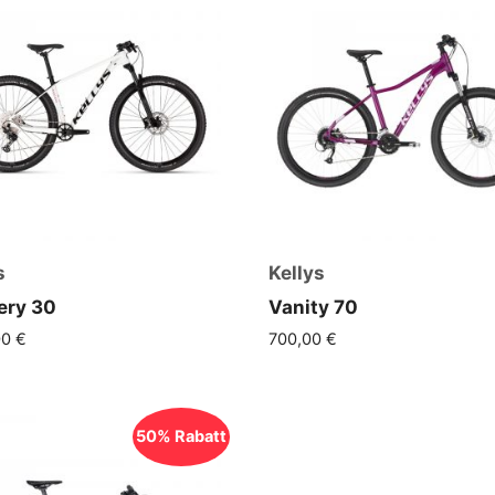
s
Kellys
ery 30
Vanity 70
00
€
700,00
€
50% Rabatt