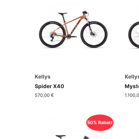
Kellys
Kelly
Spider X40
Myst
570,00
€
1.100,
50% Rabatt