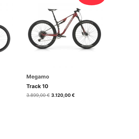
Megamo
Track 10
Ursprünglicher
Aktueller
3.899,00
€
3.120,00
€
Preis
Preis
war:
ist:
3.899,00 €
3.120,00 €.