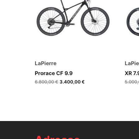
LaPierre
LaPie
Prorace CF 9.9
XR 7.
Ursprünglicher
Aktueller
6.800,00
€
3.400,00
€
5.000
Preis
Preis
war:
ist:
6.800,00 €
3.400,00 €.