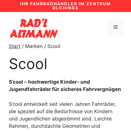
Zum
IHR FAHRRADHÄNDLER IM ZENTRUM
OLCHINGS
Inhalt
springen
MENÜ
Start
/ Marken / Scool
Scool
S’cool – hochwertige Kinder- und
Jugendfahrräder für sicheres Fahrvergnügen
S’cool entwickelt seit vielen Jahren Fahrräder,
die speziell auf die Bedürfnisse von Kindern
und Jugendlichen abgestimmt sind. Leichte
Rahmen, durchdachte Geometrien und