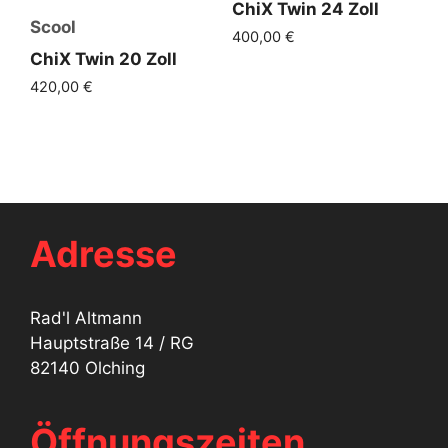
ChiX Twin 24 Zoll
Scool
400,00
€
ChiX Twin 20 Zoll
420,00
€
Adresse
Rad'l Altmann
Hauptstraße 14 / RG
82140 Olching
Öffnungszeiten