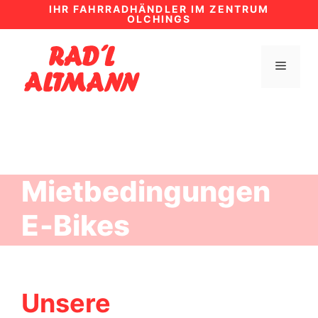
Zum
IHR FAHRRADHÄNDLER IM ZENTRUM
OLCHINGS
Inhalt
springen
MENÜ
Mietbedingungen
E‑Bikes
Unsere