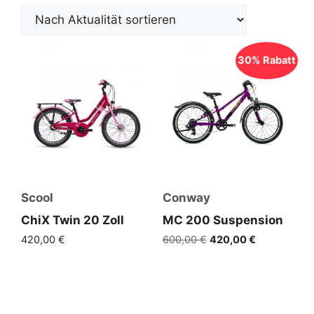
30% Rabatt
Scool
Conway
ChiX Twin 20 Zoll
MC 200 Suspension
Ursprünglicher
Aktueller
420,00
€
600,00
€
420,00
€
Preis
Preis
war:
ist:
600,00 €
420,00 €.