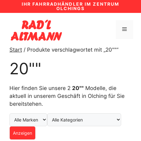
Zum
IHR FAHRRADHÄNDLER IM ZENTRUM
OLCHINGS
Inhalt
springen
MENÜ
Start
/ Produkte verschlagwortet mit „20""“
20""
Hier finden Sie unsere 2
20""
Modelle, die
aktuell in unserem Geschäft in Olching für Sie
bereitstehen.
Anzeigen