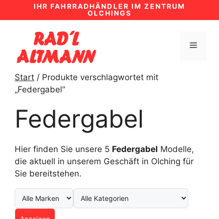
Zum
IHR FAHRRADHÄNDLER IM ZENTRUM
OLCHINGS
Inhalt
springen
MENÜ
Start
/ Produkte verschlagwortet mit
„Federgabel“
Federgabel
Hier finden Sie unsere 5
Federgabel
Modelle,
die aktuell in unserem Geschäft in Olching für
Sie bereitstehen.
Anzeigen