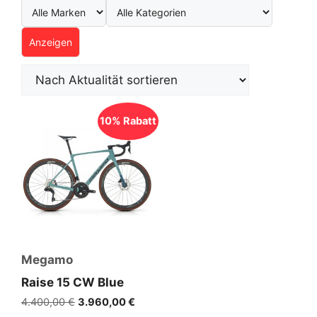
Anzeigen
10% Rabatt
Megamo
Raise 15 CW Blue
Ursprünglicher
Aktueller
4.400,00
€
3.960,00
€
Preis
Preis