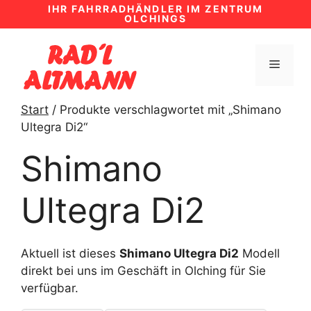
Zum
IHR FAHRRADHÄNDLER IM ZENTRUM
OLCHINGS
Inhalt
springen
MENÜ
Start
/ Produkte verschlagwortet mit „Shimano
Ultegra Di2“
Shimano
Ultegra Di2
Aktuell ist dieses
Shimano Ultegra Di2
Modell
direkt bei uns im Geschäft in Olching für Sie
verfügbar.