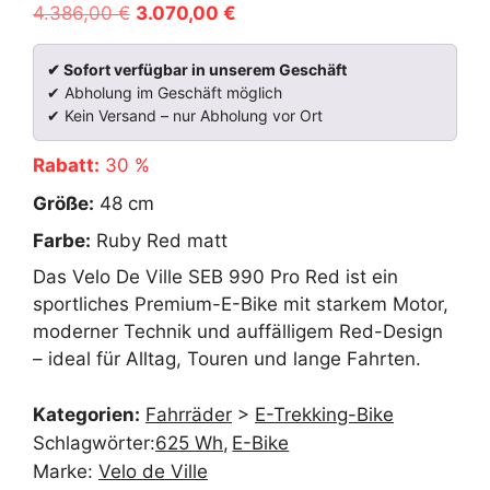
Ursprünglicher
Aktueller
4.386,00
€
3.070,00
€
Preis
Preis
war:
ist:
✔ Sofort verfügbar in unserem Geschäft
✔ Abholung im Geschäft möglich
4.386,00 €
3.070,00 €.
✔ Kein Versand – nur Abholung vor Ort
Rabatt:
30 %
Größe:
48 cm
Farbe:
Ruby Red matt
Das Velo De Ville SEB 990 Pro Red ist ein
sportliches Premium-E-Bike mit starkem Motor,
moderner Technik und auffälligem Red-Design
– ideal für Alltag, Touren und lange Fahrten.
Kategorien:
Fahrräder
>
E-Trekking-Bike
Schlagwörter:
625 Wh
E-Bike
Marke:
Velo de Ville